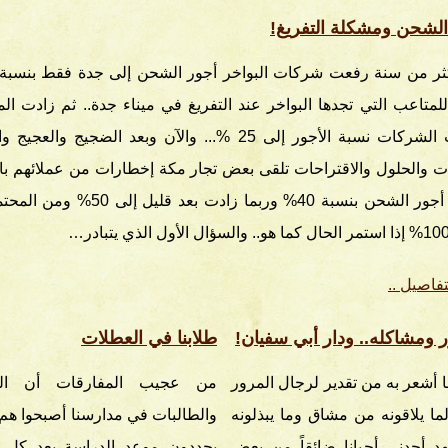
الشحن ومشكلة التفريغ!
للمتاعب التي تجدها البواخر عند التفريغ في ميناء جدة.. ثم زادت ال
فزادت الشركات نسبة الأجور إلى 25 %... والآن وبعد الضجيج والعج
ات والحلول والاقتراحات تلقى بعض تجار مكة إخطارات من عملائهم با
بزيادة أجور الشحن بنسبة 40% وربما زادت بعد قليل إل
تفاصيل ..
ر ومشاكله.. ودار أبي سفيان!
طلابنا في العطلات
 أشعر به من تقدير لرجال المرور
من عجيب المفارقات أن ال
لما يلاقونه من مشاق وما يبذلونه
والطالبات في مدارسنا أصبحوا هم 
 أجدني أحيانا ضائقاً من بعض
يحددون موعد الدراسة بعد كل 