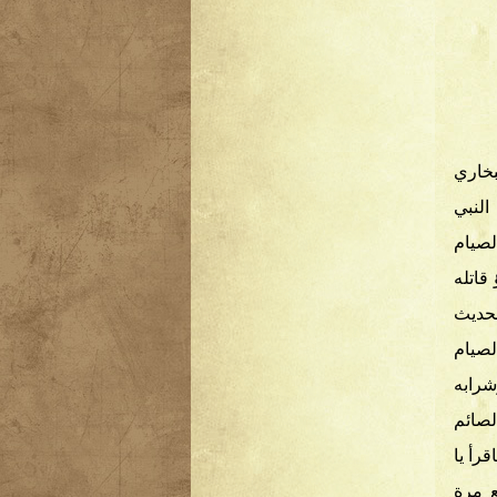
بخاري
النبي
صيام
قاتله
لحديث
لصيام
شرابه
صائم
رأ يا
ع مرة