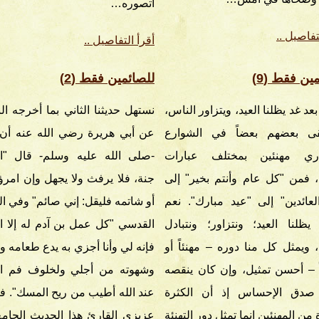
أتصوره…
تفاصيل ..
أقرأ التفاصيل ..
ين فقط (9)
للصائمين فقط (2)
 بعد غد يظلنا العيد، ويتزاور الناس،
نستهل حديثنا الثاني بما أخرجه ال
قى بعضهم بعضاً في الشوارع
عن أبي هريرة رضي الله عنه أن 
اري مهنئين بمختلف عبارات
-صلى الله عليه وسلم- قال "ال
ة، فمن "كل عام وأنتم بخير" إلى
جنة، فلا يرفث ولا يجهل وإن امرؤ 
عائدين" إلى "عيد مبارك". نعم
أو شاتمه فليقل: إني صائم" وفي ا
لنا العيد؛ ونتزاور؛ ونتبادل
القدسي "كل عمل بن آدم له إلا ا
ة، ويمثل كل منا دوره – مهنئاً أو
فإنه لي وأنا أجزي به يدع طعامه و
 – أحسن تمثيل، وإن كان ينقصه
وشهوته من أجلي ولخلوف فم ال
ا صدق الإحساس إذ أن الكثرة
عند الله أطيب من ريح المسك". فاق
 من المهنئين إنما تمثل دور التهنئة
عزيزي القارئ هذا الحديث الجام