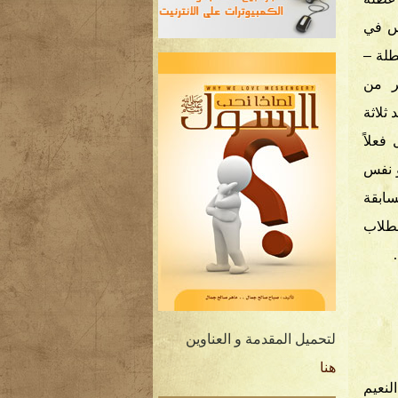
س في
طلة –
ر من
ثلاثة
فعلاً
و نفس
ابقة
لطلاب
لتحميل المقدمة و العناوين
هنا
نعيم