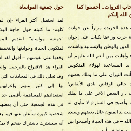
اب الثروات.. أحسنوا كما
حول جمعية المواساة
الله إليكم
لقد استقبل أكثر القراء -إن ل
هذه الجريدة مراراً عن حوادث
كلهم- ما كتبته حول حاجة البلا
 جرت وراءها نكبات على إخوان
"جمعية مواساة" لتقديم المس
 الدين والوطن والإنسانية وناشدت
لمنكوبي الحياة وحوادثها والتخف
اء وأهابت بمن أنعم الله عليهم أن
وقعها على نفوسهم – أقول لقد ا
يد المساعدة لهؤلاء المنكوبين
القراء هذا الاقتراح بالترحيب وال
أتت النيران على ما يملك بعضهم
وقد تجلى ذلك في المحادثات التي
 خالي الوفاض بادي الأنقاض؛
بها إلى كثير منهم وإعرابه
دار البعض الآخر على ما يملك
استعدادهم للمساهمة بأقصى حد 
ه وأصبح في الشارع لا مأوى له
في هذه الجمعية حتى أن بعضهم
ت يد المنون عائل بعضهم وسنده
شخصية كبيرة سأعلن عنها فيما بع
الله – في هذه الحياة وأصبحوا بين
أنه سيشترك باشتراك ضخم لا يم
وضحاها في أمس…