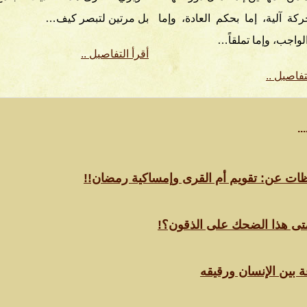
ركة آلية، إما بحكم العادة، وإما
بل مرتين لتبصر كيف…
الواجب، وإما تملقاً…
أقرأ التفاصيل ..
تفاصيل ..
..
ات عن: تقويم أم القرى وإمساكية رمضان!!
تى هذا الضحك على الذقون؟!
قة بين الإنسان ورقيقه