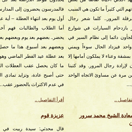
هم التي كثيراً ما تكون هي السبب
فالمدرسون يحضرون إلى المدار
قلة المرور.. كلما شعر رجال
أول يوم بعد انتهاء العطلة – أية ع
ر بازدحام السيارات في شوارع
أما الطلاب والطالبات فهم آخ
جأون دائما إلى نظام السير في
يحضر.. بعضهم بعد يوم وبعضهم بعد 
واحد فيزداد الحال سوءاً ويمني
وبعضهم بعد أسبوع. هذا ما حصل 
بمشقة وعناء لا يملكون أمامها إلا
بعد عطلة عيد الفطر الماضي وه
ن لإرادة رجال المرور. وقد كتبنا
ما كان يحصل عقب العطلات الس
ن مرة عن مساوئ الاتجاه الواحد
حتى أصبح عادة، وتزايد تمادى ا
د…
في عدم الاكتراث بالحضور عقب…
تفاصيل ..
أقرأ التفاصيل ..
عادة الشيخ محمد سرور
عزيزة قوم
ن
قال محدثي: سيدة ربيت في ال