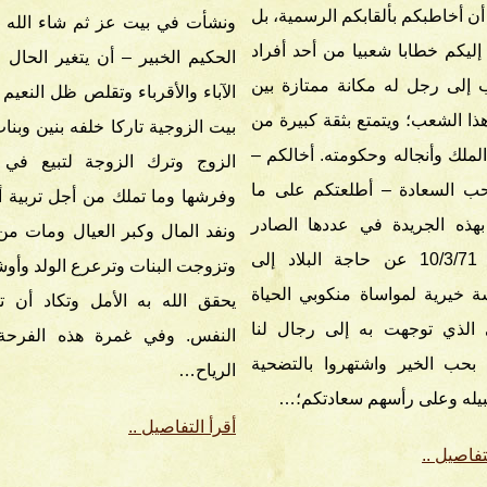
د أن أخاطبكم بألقابكم الرسمية، بل
ونشأت في بيت عز ثم شاء الله 
إليكم خطابا شعبيا من أحد أفراد
الحكيم الخبير – أن يتغير الحال
إلى رجل له مكانة ممتازة بين
الآباء والأقرباء وتقلص ظل النعيم 
هذا الشعب؛ ويتمتع بثقة كبيرة من
بيت الزوجية تاركا خلفه بنين وبنا
الملك وأنجاله وحكومته. أخالكم –
الزوج وترك الزوجة لتبيع في ح
حب السعادة – أطلعتكم على ما
وفرشها وما تملك من أجل تربية أو
بهذه الجريدة في عددها الصادر
ونفد المال وكبر العيال ومات م
بتاريخ 10/3/71 عن حاجة البلاد إلى
وتزوجت البنات وترعرع الولد وأو
خيرية لمواساة منكوبي الحياة
يحقق الله به الأمل وتكاد أن 
 الذي توجهت به إلى رجال لنا
النفس. وفي غمرة هذه الفرحة 
بحب الخير واشتهروا بالتضحية
الرياح…
يله وعلى رأسهم سعادتكم؛…
أقرأ التفاصيل ..
تفاصيل ..