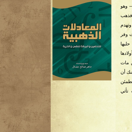
– وهو
 فذهب
وتهدم
ت وفر
ليها
لادها
ن مات
شك أن
تطمئن
تأتي