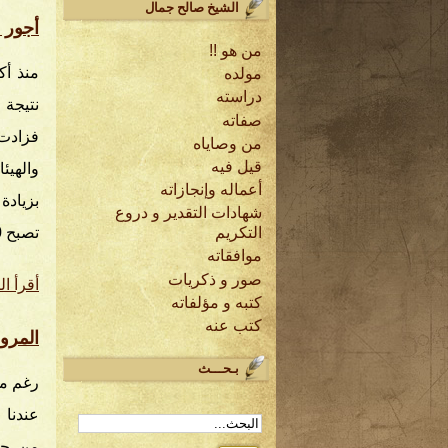
الشيخ صالح جمال
أجور 
من هو !!
مولده
دراسته
نتيجة 
صفاته
من وصاياه
قيل فيه
والهيئ
أعماله وإنجازاته
شهادات التقدير و دروع
تصبح 100% إذا استمر الحال كما هو.. والسؤال الأول الذي يتبادر…
التكريم
موافقاته
صور و ذكريات
أقرأ ال
كتبه و مؤلفاته
كتب عنه
المرو
بـحـــث
رغم ما
عندنا 
من جهد