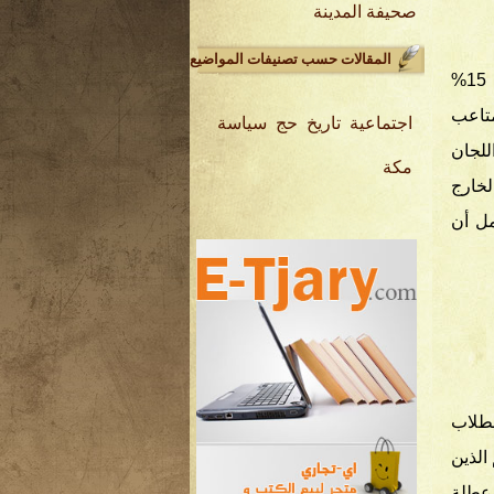
صحيفة المدينة
المقالات حسب تصنيفات المواضيع
منذ أكثر من سنة رفعت شركات البواخر أجور الشحن إلى جدة فقط بنسبة 15%
متاعب
اجتماعية
تاريخ
حج
سياسة
يج واللجان
مكة
لخارج
ى 50% ومن المحتمل أن
طلاب
الذين
عطلة