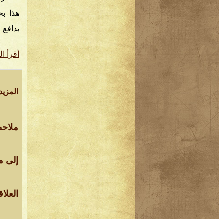
هذا بح
بدافع 
أقرأ ال
المزيد.
ملاحظ
إلى م
العلا