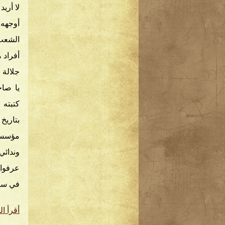
لا أري
أوجهه 
الشعب 
أفراد 
جلالة 
يا صا
كتبته 
مؤسسة 
وندائي
عرفوا 
في سب
أقرأ ال