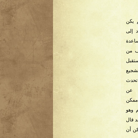
م يكن
د إلى
اعدة
يف من
ستقبل
تشجيع
 تحدث
م عن
ممكن
 وهو
د قال
كن أن