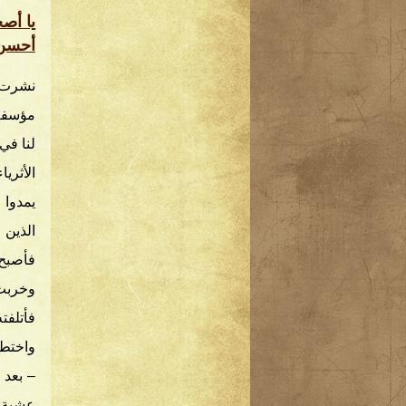
يا أصح
أحسن 
نشرت 
مؤسفة
لنا في
الأثري
يمدوا 
الذين 
فأصبح
وخربت 
فأتلفت
واختطف
– بعد 
عشية 