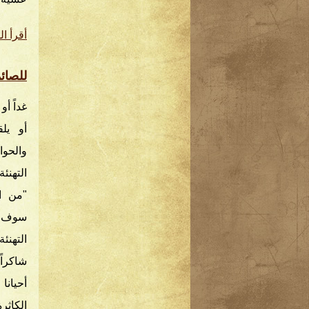
أقرأ ال
للصائم
غداً أو
أو يل
والحو
التهنئ
"من ال
سوف يظ
التهنئ
شاكراً
أحيان
الكاثرة