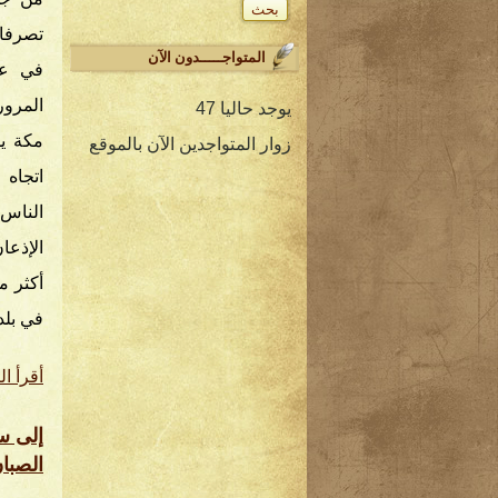
تصرفات
المتواجـــــدون الآن
في عر
المرو
يوجد حاليا 47
مكة يل
زوار المتواجدين الآن بالموقع
اتجاه 
الناس 
الإذعا
أكثر م
في بل
أقرأ ال
إلى س
الصبا